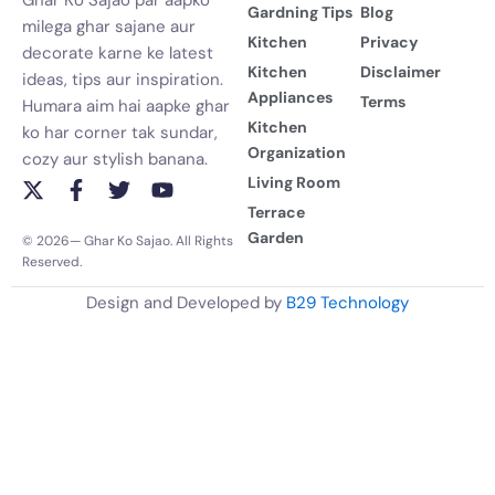
Gardning Tips
Blog
milega ghar sajane aur
Kitchen
Privacy
decorate karne ke latest
Kitchen
Disclaimer
ideas, tips aur inspiration.
Appliances
Terms
Humara aim hai aapke ghar
Kitchen
ko har corner tak sundar,
Organization
cozy aur stylish banana.
Living Room
X
F
T
Y
-
a
w
o
Terrace
t
c
i
u
Garden
© 2026— Ghar Ko Sajao. All Rights
w
e
t
t
Reserved.
i
b
t
u
t
o
e
b
Design and Developed by
B29 Technology
t
o
r
e
e
k
r
-
f