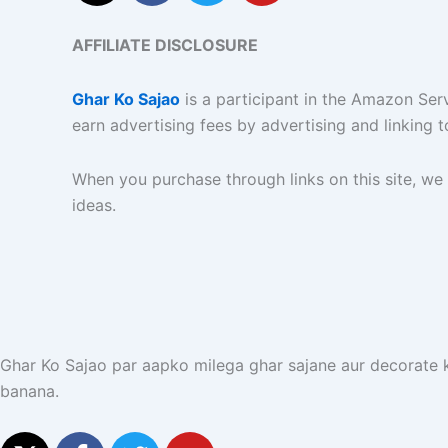
t
c
i
u
w
e
t
t
AFFILIATE DISCLOSURE
i
b
t
u
t
o
e
b
Ghar Ko Sajao
is a participant in the Amazon Ser
t
o
r
e
earn advertising fees by advertising and linking
e
k
r
-
When you purchase through links on this site, we
f
ideas.
Ghar Ko Sajao par aapko milega ghar sajane aur decorate ka
banana.
X
F
T
Y