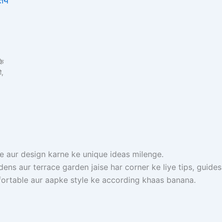
 तय
के
ो,
 aur design karne ke unique ideas milenge.
s aur terrace garden jaise har corner ke liye tips, guides 
ortable aur aapke style ke according khaas banana.