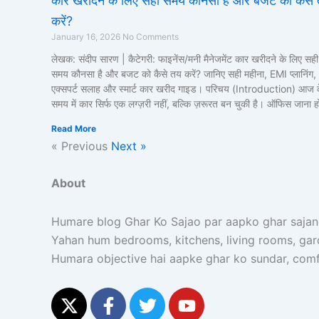
कार खरीदने के लिए सही समय कौनसा है और बजट को कैसे
करें?
January 16, 2026
No Comments
लेखक: संदीप सारण | कैटेगरी: फाइनेंस/मनी मैनेजमेंट कार खरीदने के लिए सही
समय कौनसा है और बजट को कैसे तय करें? जानिए सही महीना, EMI प्लानिंग,
एक्सपर्ट सलाह और स्मार्ट कार खरीद गाइड। परिचय (Introduction) आज 
समय में कार सिर्फ एक लग्ज़री नहीं, बल्कि ज़रूरत बन चुकी है। ऑफिस जाना ह
Read More
« Previous
Next »
About
Humare blog Ghar Ko Sajao par aapko ghar sajane
Yahan hum bedrooms, kitchens, living rooms, garden
Humara objective hai aapke ghar ko sundar, comf
X
F
T
Y
-
a
w
o