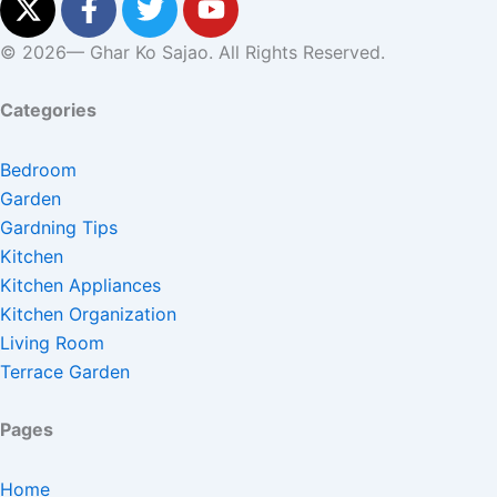
-
a
w
o
t
c
i
u
© 2026— Ghar Ko Sajao. All Rights Reserved.
w
e
t
t
i
b
t
u
Categories
t
o
e
b
t
o
r
e
Bedroom
e
k
Garden
r
-
Gardning Tips
f
Kitchen
Kitchen Appliances
Kitchen Organization
Living Room
Terrace Garden
Pages
Home