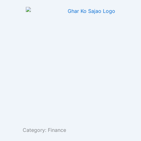
Skip
to
content
Category: Finance