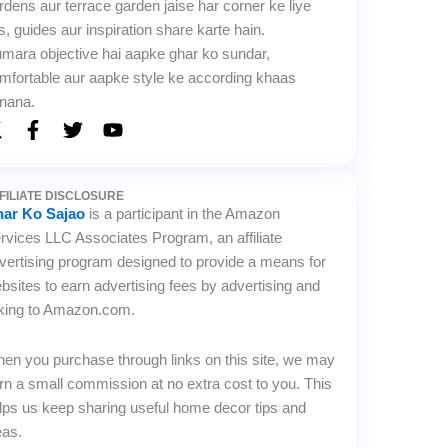
rdens aur terrace garden jaise har corner ke liye
ps, guides aur inspiration share karte hain.
mara objective hai aapke ghar ko sundar,
mfortable aur aapke style ke according khaas
nana.
X
F
T
Y
-
a
w
o
c
i
u
w
e
t
t
FILIATE DISCLOSURE
b
t
u
ar Ko Sajao
is a participant in the Amazon
o
e
b
rvices LLC Associates Program, an affiliate
o
r
e
vertising program designed to provide a means for
e
k
bsites to earn advertising fees by advertising and
-
f
nking to Amazon.com.
en you purchase through links on this site, we may
rn a small commission at no extra cost to you. This
lps us keep sharing useful home decor tips and
eas.