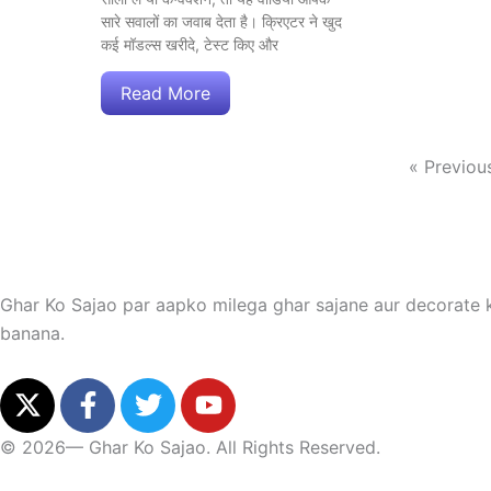
सारे सवालों का जवाब देता है। क्रिएटर ने खुद
कई मॉडल्स खरीदे, टेस्ट किए और
Read More
« Previou
Ghar Ko Sajao par aapko milega ghar sajane aur decorate ka
banana.
X
F
T
Y
-
a
w
o
t
c
i
u
© 2026— Ghar Ko Sajao. All Rights Reserved.
w
e
t
t