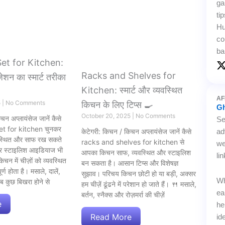
ga
ti
Hu
co
ba
et for Kitchen:
Racks and Shelves for
शन का स्मार्ट तरीका
t
Kitchen: स्मार्ट और व्यवस्थित
AF
5
No Comments
i
किचन के लिए टिप्स 🍳
Gh
t
October 20, 2025
No Comments
चन अप्लायंसेज जानें कैसे
Se
t
et for kitchen चुनकर
केटेगरी: किचन / किचन अप्लायंसेज जानें कैसे
ad
स्थित और साफ रख सकते
racks and shelves for kitchen से
we
r
और स्टाइलिश आइडियाज भी
आपका किचन साफ, व्यवस्थित और स्टाइलिश
li
चन में चीज़ों को व्यवस्थित
बन सकता है। आसान टिप्स और विशेषज्ञ
्ण होता है। मसाले, दालें,
सुझाव। परिचय किचन छोटी हो या बड़ी, अक्सर
Wh
ब कुछ बिखरा होने से
हम चीज़ें ढूंढने में परेशान हो जाते हैं। 🍴 मसाले,
ea
बर्तन, स्नैक्स और रोज़मर्रा की चीज़ें
e
he
Read More
id