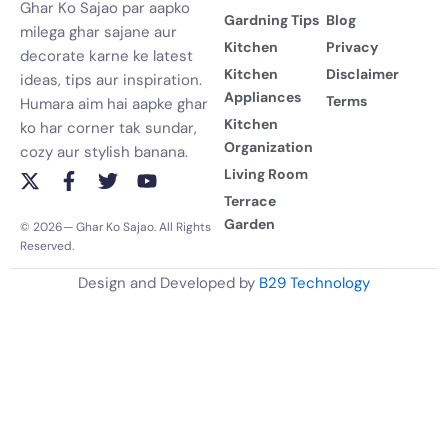
Ghar Ko Sajao par aapko
Gardning Tips
Blog
milega ghar sajane aur
Kitchen
Privacy
decorate karne ke latest
Kitchen
Disclaimer
ideas, tips aur inspiration.
Appliances
Terms
Humara aim hai aapke ghar
Kitchen
ko har corner tak sundar,
Organization
cozy aur stylish banana.
Living Room
X
F
T
Y
-
a
w
o
Terrace
t
c
i
u
Garden
© 2026— Ghar Ko Sajao. All Rights
w
e
t
t
Reserved.
i
b
t
u
t
o
e
b
Design and Developed by
B29 Technology
t
o
r
e
e
k
r
-
f