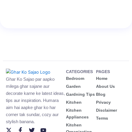
CATEGORIES
PAGES
Bedroom
Home
Ghar Ko Sajao par aapko
milega ghar sajane aur
Garden
About Us
decorate karne ke latest ideas,
Gardning Tips
Blog
tips aur inspiration. Humara
Kitchen
Privacy
aim hai aapke ghar ko har
Kitchen
Disclaimer
corner tak sundar, cozy aur
Appliances
Terms
stylish banana.
Kitchen
X
F
T
Y
Organization