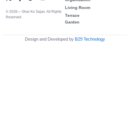
-
a
w
o
Living Room
t
c
i
u
© 2026— Ghar Ko Sajao. All Rights
w
e
t
t
Terrace
Reserved.
i
b
t
u
Garden
t
o
e
b
t
o
r
e
e
k
Design and Developed by
B29 Technology
r
-
f