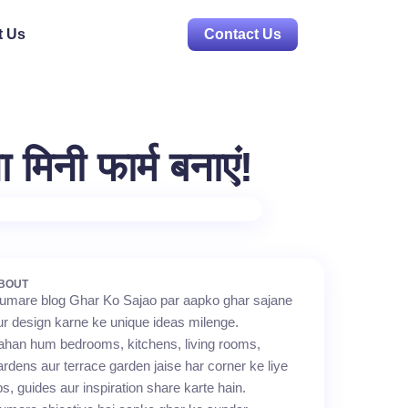
t Us
Contact Us
मिनी फार्म बनाएं!
BOUT
umare blog Ghar Ko Sajao par aapko ghar sajane
ur design karne ke unique ideas milenge.
ahan hum bedrooms, kitchens, living rooms,
ardens aur terrace garden jaise har corner ke liye
ips, guides aur inspiration share karte hain.