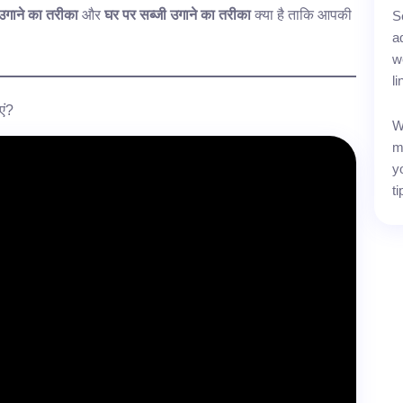
उगाने का तरीका
और
घर पर सब्जी उगाने का तरीका
क्या है ताकि आपकी
S
a
w
l
एं?
W
m
y
t