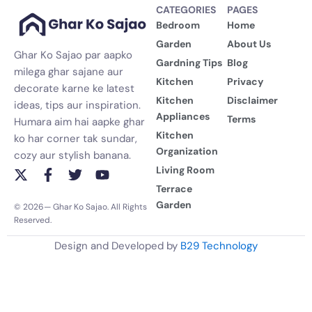
CATEGORIES
PAGES
Bedroom
Home
Garden
About Us
Ghar Ko Sajao par aapko
Gardning Tips
Blog
milega ghar sajane aur
Kitchen
Privacy
decorate karne ke latest
Kitchen
Disclaimer
ideas, tips aur inspiration.
Appliances
Terms
Humara aim hai aapke ghar
Kitchen
ko har corner tak sundar,
Organization
cozy aur stylish banana.
Living Room
X
F
T
Y
-
a
w
o
Terrace
t
c
i
u
Garden
© 2026— Ghar Ko Sajao. All Rights
w
e
t
t
Reserved.
i
b
t
u
t
o
e
b
Design and Developed by
B29 Technology
t
o
r
e
e
k
r
-
f