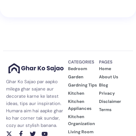
CATEGORIES
PAGES
Bedroom
Home
Garden
About Us
Ghar Ko Sajao par aapko
Gardning Tips
Blog
milega ghar sajane aur
Kitchen
Privacy
decorate karne ke latest
Kitchen
Disclaimer
ideas, tips aur inspiration.
Appliances
Terms
Humara aim hai aapke ghar
Kitchen
ko har corner tak sundar,
Organization
cozy aur stylish banana.
Living Room
X
F
T
Y