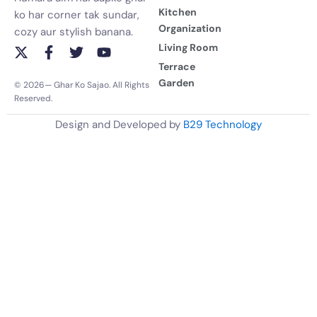
Kitchen
ko har corner tak sundar,
Organization
cozy aur stylish banana.
Living Room
X
F
T
Y
-
a
w
o
Terrace
t
c
i
u
Garden
© 2026— Ghar Ko Sajao. All Rights
w
e
t
t
Reserved.
i
b
t
u
t
o
e
b
Design and Developed by
B29 Technology
t
o
r
e
e
k
r
-
f