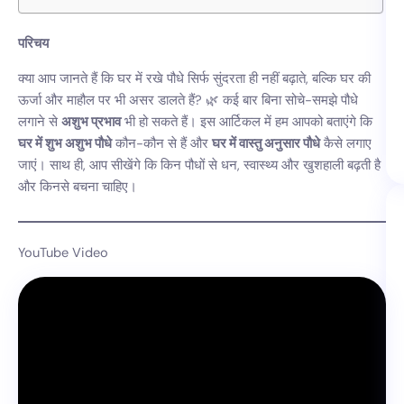
परिचय
क्या आप जानते हैं कि घर में रखे पौधे सिर्फ सुंदरता ही नहीं बढ़ाते, बल्कि घर की
ऊर्जा और माहौल पर भी असर डालते हैं? 🌿 कई बार बिना सोचे-समझे पौधे
लगाने से
अशुभ प्रभाव
भी हो सकते हैं। इस आर्टिकल में हम आपको बताएंगे कि
घर में शुभ अशुभ पौधे
कौन-कौन से हैं और
घर में वास्तु अनुसार पौधे
कैसे लगाए
जाएं। साथ ही, आप सीखेंगे कि किन पौधों से धन, स्वास्थ्य और खुशहाली बढ़ती है
और किनसे बचना चाहिए।
YouTube Video