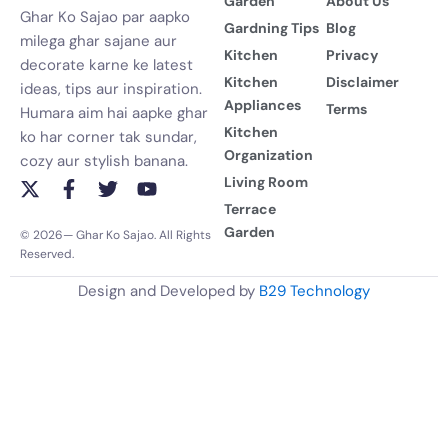
Garden
About Us
Ghar Ko Sajao par aapko
Gardning Tips
Blog
milega ghar sajane aur
Kitchen
Privacy
decorate karne ke latest
Kitchen
Disclaimer
ideas, tips aur inspiration.
Appliances
Terms
Humara aim hai aapke ghar
Kitchen
ko har corner tak sundar,
Organization
cozy aur stylish banana.
Living Room
X
F
T
Y
-
a
w
o
Terrace
t
c
i
u
Garden
© 2026— Ghar Ko Sajao. All Rights
w
e
t
t
Reserved.
i
b
t
u
t
o
e
b
Design and Developed by
B29 Technology
t
o
r
e
e
k
r
-
f