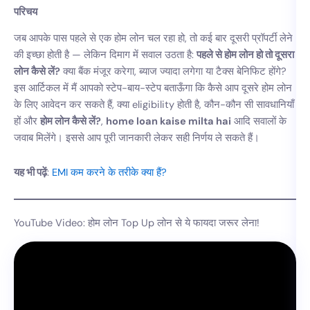
परिचय
जब आपके पास पहले से एक होम लोन चल रहा हो, तो कई बार दूसरी प्रॉपर्टी लेने
की इच्छा होती है — लेकिन दिमाग में सवाल उठता है:
पहले से होम लोन हो तो दूसरा
लोन कैसे लें?
क्या बैंक मंजूर करेगा, ब्याज ज्यादा लगेगा या टैक्स बेनिफिट होंगे?
इस आर्टिकल में मैं आपको स्टेप-बाय-स्टेप बताऊँगा कि कैसे आप दूसरे होम लोन
के लिए आवेदन कर सकते हैं, क्या eligibility होती है, कौन-कौन सी सावधानियाँ
हों और
होम लोन कैसे लें?
,
home loan kaise milta hai
आदि सवालों के
जवाब मिलेंगे। इससे आप पूरी जानकारी लेकर सही निर्णय ले सकते हैं।
यह भी पढ़ें
:
EMI कम करने के तरीके क्या हैं?
YouTube Video: होम लोन Top Up लोन से ये फायदा जरूर लेना!