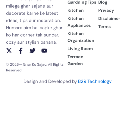
Gardning Tips
Blog
milega ghar sajane aur
Kitchen
Privacy
decorate karne ke latest
Kitchen
Disclaimer
ideas, tips aur inspiration.
Appliances
Terms
Humara aim hai aapke ghar
Kitchen
ko har corner tak sundar,
Organization
cozy aur stylish banana.
Living Room
X
F
T
Y
-
a
w
o
Terrace
t
c
i
u
Garden
© 2026— Ghar Ko Sajao. All Rights
w
e
t
t
Reserved.
i
b
t
u
t
o
e
b
Design and Developed by
B29 Technology
t
o
r
e
e
k
r
-
f