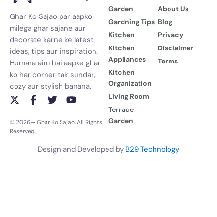
Garden
About Us
Ghar Ko Sajao par aapko
Gardning Tips
Blog
milega ghar sajane aur
Kitchen
Privacy
decorate karne ke latest
Kitchen
Disclaimer
ideas, tips aur inspiration.
Appliances
Terms
Humara aim hai aapke ghar
Kitchen
ko har corner tak sundar,
Organization
cozy aur stylish banana.
Living Room
X
F
T
Y
-
a
w
o
Terrace
t
c
i
u
Garden
© 2026— Ghar Ko Sajao. All Rights
w
e
t
t
Reserved.
i
b
t
u
t
o
e
b
Design and Developed by
B29 Technology
t
o
r
e
e
k
r
-
f