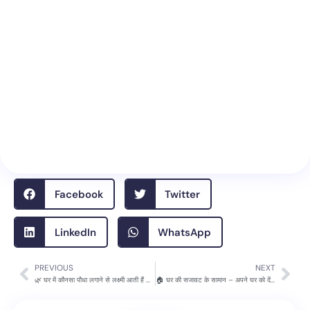
Facebook
Twitter
LinkedIn
WhatsApp
PREVIOUS
NEXT
Prev
Nex
🌿 घर में कौनसा पौधा लगाने से लक्ष्मी आती हैं – जानिए 10 शुभ पौधे और वास्तु टिप्स
🏠 घर की सजावट के सामान – अपने घर को दें नया लुक और ताज़गी भरा माहौल