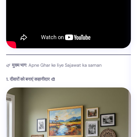
🌿
मुख्य भाग
: Apne Ghar ke liye Sajawat ka saman
1. दीवारों को बनाएं कहानीदार 🎨