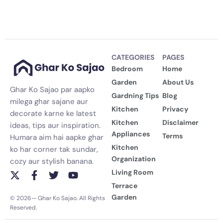
CATEGORIES
PAGES
Bedroom
Home
Garden
About Us
Ghar Ko Sajao par aapko
Gardning Tips
Blog
milega ghar sajane aur
Kitchen
Privacy
decorate karne ke latest
Kitchen
Disclaimer
ideas, tips aur inspiration.
Appliances
Terms
Humara aim hai aapke ghar
Kitchen
ko har corner tak sundar,
Organization
cozy aur stylish banana.
Living Room
X
F
T
Y
-
a
w
o
Terrace
t
c
i
u
Garden
© 2026— Ghar Ko Sajao. All Rights
w
e
t
t
Reserved.
i
b
t
u