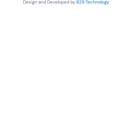
t
o
e
b
Design and Developed by
B29 Technology
t
o
r
e
e
k
r
-
f