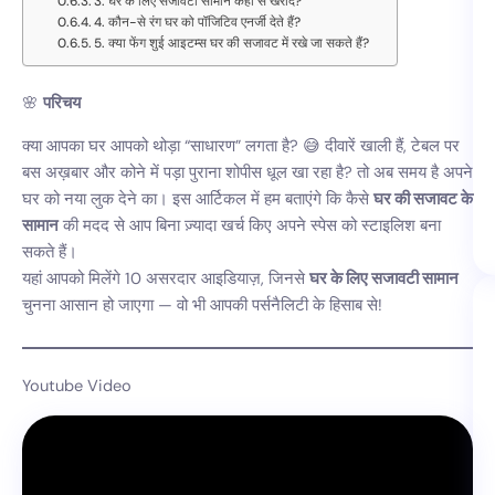
3. घर के लिए सजावटी सामान कहाँ से खरीदें?
4. कौन-से रंग घर को पॉजिटिव एनर्जी देते हैं?
5. क्या फेंग शुई आइटम्स घर की सजावट में रखे जा सकते हैं?
🌸
परिचय
क्या आपका घर आपको थोड़ा “साधारण” लगता है? 😅 दीवारें खाली हैं, टेबल पर
बस अख़बार और कोने में पड़ा पुराना शोपीस धूल खा रहा है? तो अब समय है अपने
घर को नया लुक देने का। इस आर्टिकल में हम बताएंगे कि कैसे
घर की सजावट के
सामान
की मदद से आप बिना ज़्यादा खर्च किए अपने स्पेस को स्टाइलिश बना
सकते हैं।
यहां आपको मिलेंगे 10 असरदार आइडियाज़, जिनसे
घर के लिए सजावटी सामान
चुनना आसान हो जाएगा — वो भी आपकी पर्सनैलिटी के हिसाब से!
Youtube Video