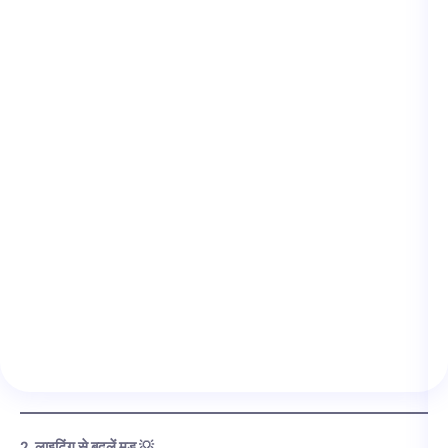
2. लाइटिंग से बदलें मूड 💡