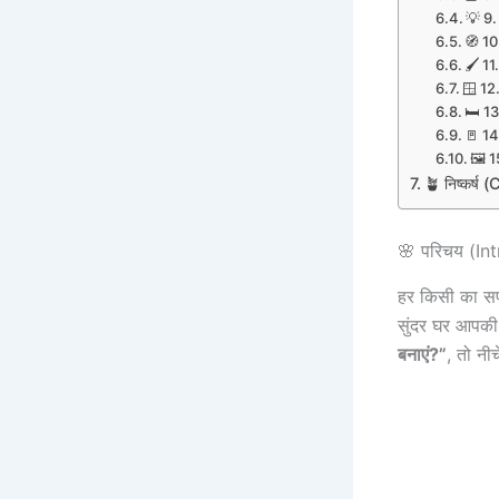
💡 9. 
🧭 10.
🖌️ 11.
🪟 12.
🛏️ 1
🚪 14.
🖼️ 1
🪴 निष्कर्ष
🌸 परिचय (In
हर किसी का सप
सुंदर घर आपकी 
बनाएं?”
, तो न