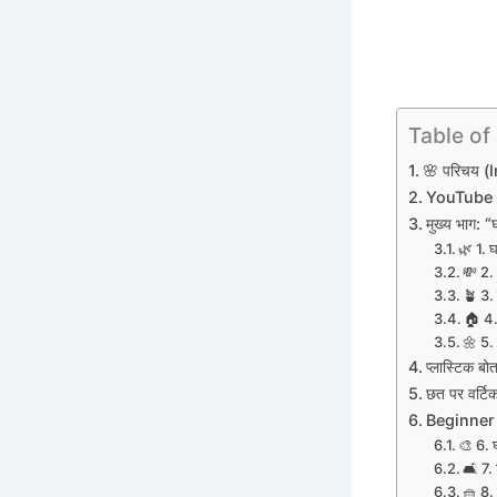
Table of
🌸 परिचय (
YouTube Vi
मुख्य भाग: “
🌿 1. घ
💸 2. 
🪴 3. 
🏠 4. 
🌼 5. 
प्लास्टिक 
छत पर वर्टि
Beginner टेर
🎨 6. घ
🛋️ 7.
🧺 8. 