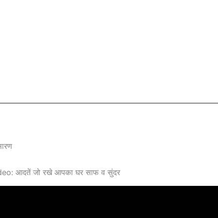
 सारण
o: आदतें जो रखे आपका घर साफ व सुंदर