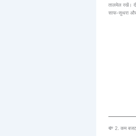
तालमेल रखें। दी
साफ-सुथरा और 
💸 2. कम बजट म