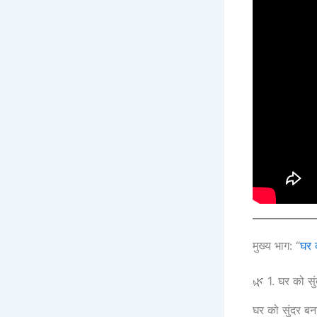
मुख्य भाग: “
घर क
🌿 1. घर को सुं
घर को सुंदर बन