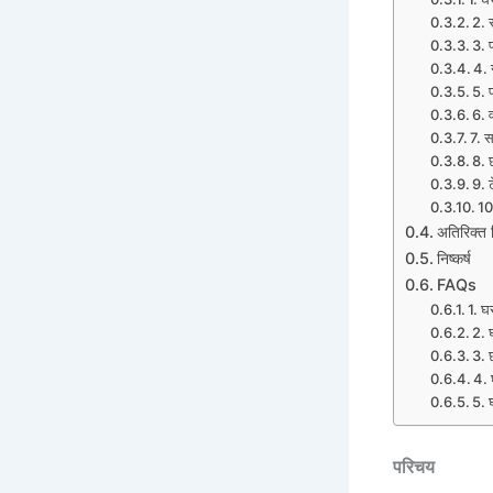
2. 
3. 
4. 
5. फ
6. 
7. स
8. 
9. 
10.
अतिरिक्त 
निष्कर्ष
FAQs
1. घ
2. 
3. 
4. 
5. 
परिचय