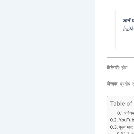
जानें
डेकोर
कैटेगरी
: होम
लेखक
: प्रदीप
Table of
परिच
YouTube 
मुख्य भ
1. घ