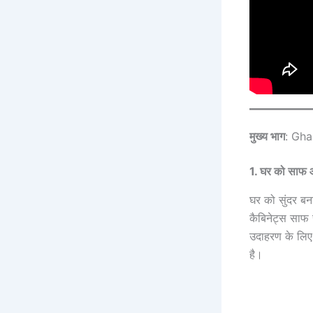
मुख्य भाग
: Gha
1. घर को साफ औ
घर को सुंदर ब
कैबिनेट्स साफ 
उदाहरण के लिए
है।