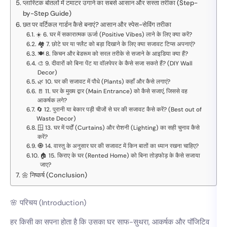
प्लास्टिक बोतलों में टमाटर उगाने का सबसे आसान और सस्ता तरीका (Step-
by-Step Guide)
छत पर वर्टिकल गार्डन कैसे बनाएं? आसान और स्पेस-सेविंग तरीका
☀️ 6. घर में सकारात्मक ऊर्जा (Positive Vibes) लाने के लिए क्या करें?
🏘️ 7. छोटे घर या फ्लैट को बड़ा दिखाने के लिए क्या सजावट टिप्स अपनाएं?
🍽️ 8. किचन और बेडरूम को सरल तरीके से सजाने के आइडिया क्या हैं?
🎨 9. दीवारों को बिना पेंट या वॉलपेपर के कैसे सजा सकते हैं? (DIY Wall
Decor)
🌿 10. घर की सजावट में पौधे (Plants) कहाँ और कैसे लगाएं?
🚪 11. घर के मुख्य द्वार (Main Entrance) को कैसे सजाएं, जिससे वह
आकर्षक लगे?
🔄 12. पुरानी या बेकार पड़ी चीजों से घर की सजावट कैसे करें? (Best out of
Waste Decor)
🪟 13. घर में पर्दों (Curtains) और रोशनी (Lighting) का सही चुनाव कैसे
करें?
🧿 14. वास्तु के अनुसार घर की सजावट में किन बातों का ध्यान रखना चाहिए?
🏠 15. किराए के घर (Rented Home) को बिना तोड़फोड़ के कैसे सजाया
जाए?
🌼 निष्कर्ष (Conclusion)
🌸 परिचय (Introduction)
हर किसी का सपना होता है कि उसका घर साफ-सुथरा, आकर्षक और पॉजिटिव