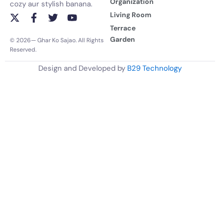
Organization
cozy aur stylish banana.
Living Room
X
F
T
Y
-
a
w
o
Terrace
t
c
i
u
Garden
© 2026— Ghar Ko Sajao. All Rights
w
e
t
t
Reserved.
i
b
t
u
t
o
e
b
Design and Developed by
B29 Technology
t
o
r
e
e
k
r
-
f