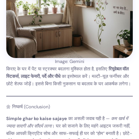
Image: Gemini
किराए के घर में पेंट या स्ट्रक्चर बदलना मुश्किल होता है, इसलिए
रिमूवेबल वॉल
स्टिकर्स, लाइट फेयरी, पर्दे और पौधे
का इस्तेमाल करें। मल्टी-यूज़ फर्नीचर और
छोटे शेल्फ जोड़ें। इससे बिना किसी नुकसान या बदलाव के घर आकर्षक लगेगा।
🌼 निष्कर्ष (Conclusion)
Simple ghar ko kaise sajaye
का असली जवाब यही है —
कम खर्च में
ज्यादा सादगी और सौंदर्य लाना
। घर को सजाने के लिए महंगे आइटम जरूरी नहीं,
बल्कि आपकी क्रिएटिव सोच और साफ-सफाई ही घर को “होम” बनाती है। छोटे-