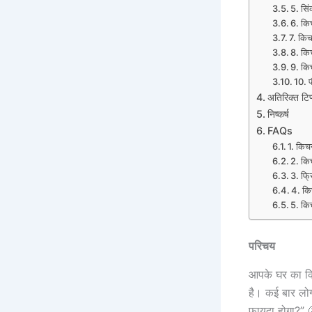
5. सि
6. किच
7. कि
8. कि
9. किच
10. प
अतिरिक्त टिप
निष्कर्ष
FAQs
1. किच
2. किच
3. फ्र
4. किच
5. किच
परिचय
आपके घर का किच
है। कई बार लोग 
फायदा होगा?” 