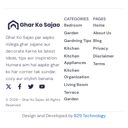
CATEGORIES
PAGES
Bedroom
Home
Garden
About Us
Ghar Ko Sajao par aapko
Gardning Tips
Blog
milega ghar sajane aur
Kitchen
Privacy
decorate karne ke latest
Kitchen
Disclaimer
ideas, tips aur inspiration.
Appliances
Terms
Humara aim hai aapke ghar
Kitchen
ko har corner tak sundar,
Organization
cozy aur stylish banana.
Living Room
X
F
T
Y
-
a
w
o
Terrace
t
c
i
u
Garden
© 2026— Ghar Ko Sajao. All Rights
w
e
t
t
Reserved.
i
b
t
u
t
o
e
b
Design and Developed by
B29 Technology
t
o
r
e
e
k