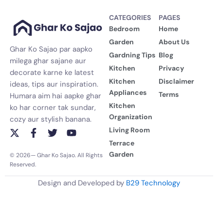
CATEGORIES
PAGES
Bedroom
Home
Garden
About Us
Ghar Ko Sajao par aapko
Gardning Tips
Blog
milega ghar sajane aur
Kitchen
Privacy
decorate karne ke latest
Kitchen
Disclaimer
ideas, tips aur inspiration.
Appliances
Terms
Humara aim hai aapke ghar
Kitchen
ko har corner tak sundar,
Organization
cozy aur stylish banana.
Living Room
X
F
T
Y
-
a
w
o
Terrace
t
c
i
u
Garden
© 2026— Ghar Ko Sajao. All Rights
w
e
t
t
Reserved.
i
b
t
u
t
o
e
b
Design and Developed by
B29 Technology
t
o
r
e
e
k
r
-