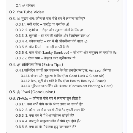
🌱 परिचय
YouTube Video
🌼 मुख्य भाग: कौन से पांच पौधे घर में लगाना चाहिए?
1. मनी प्लांट – समृद्धि का प्रतीक 💰
2. एलोवेरा – सेहत और सुंदरता दोनों के लिए 🌿
3. तुलसी – हर घर की धार्मिक और वैज्ञानिक ढाल 🌿
4. स्नेक प्लांट – रात में भी ऑक्सीजन देने वाला 🌙
5. पीस लिली – नाम ही काफी है 🌸
6. बांस पौधा (Lucky Bamboo) – सौभाग्य और संतुलन का प्रतीक 🎋
7. एरेका पाम – नेचुरल एयर प्यूरीफायर 🌴
🌿 अतिरिक्त टिप्स (Extra Tips)
पॉजिटिव एनर्जी और स्वास्थ्य के लिए इनडोर प्लांट्स: Amazon लिंक्स
सौभाग्य और शुद्ध हवा के लिए (For Good Luck & Clean Air)
हेल्थ, ब्यूटी और शांति के लिए (For Health, Beauty & Peace)
सुविधाजनक प्लांटिंग और देखभाल (Convenient Planting & Care)
🌼 निष्कर्ष (Conclusion)
❓FAQs – कौन से पौधे घर में लगाना शुभ होता है
1. क्या सभी पौधे घर के अंदर लगाए जा सकते हैं?
2. कौन-सा पौधा घर में पॉजिटिव एनर्जी लाता है?
3. क्या रात में पौधे ऑक्सीजन छोड़ते हैं?
4. वास्तु के अनुसार कौन से पौधे शुभ होते हैं?
5. क्या घर के पौधे हवा शुद्ध कर सकते हैं?