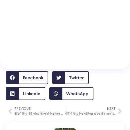
Facebook
Twitter
LinkedIn
WhatsApp
PREVIOUS
NEXT
Prev
Nex
वीडियो रिव्यू: जीरो कॉस्ट किचन ऑर्गेनाइजेशन आइडियाज – स्पेस सेविंग और रेंटल फ्रेंडली हैक्स
वीडियो रिव्यू: वेस्ट मटेरियल से छत और गार्डन डेकोर – अर्चना जी के कमाल के DIY आइडियाज