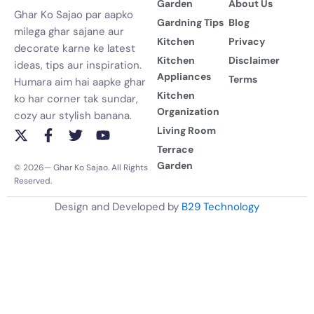
Garden
About Us
Ghar Ko Sajao par aapko
Gardning Tips
Blog
milega ghar sajane aur
Kitchen
Privacy
decorate karne ke latest
Kitchen
Disclaimer
ideas, tips aur inspiration.
Appliances
Terms
Humara aim hai aapke ghar
Kitchen
ko har corner tak sundar,
Organization
cozy aur stylish banana.
Living Room
X
F
T
Y
-
a
w
o
Terrace
t
c
i
u
Garden
© 2026— Ghar Ko Sajao. All Rights
w
e
t
t
Reserved.
i
b
t
u
t
o
e
b
Design and Developed by
B29 Technology
t
o
r
e
e
k
r
-
f