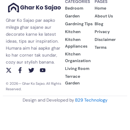
CATEGORIES
PAGES
Bedroom
Home
Garden
About Us
Ghar Ko Sajao par aapko
Gardning Tips
Blog
milega ghar sajane aur
Kitchen
Privacy
decorate karne ke latest
Kitchen
Disclaimer
ideas, tips aur inspiration.
Appliances
Terms
Humara aim hai aapke ghar
Kitchen
ko har corner tak sundar,
Organization
cozy aur stylish banana.
Living Room
X
F
T
Y
-
a
w
o
Terrace
t
c
i
u
Garden
© 2026— Ghar Ko Sajao. All Rights
w
e
t
t
Reserved.
i
b
t
u
t
o
e
b
Design and Developed by
B29 Technology
t
o
r
e
e
k
r
-
f