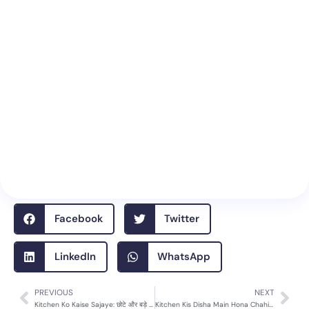
Facebook
Twitter
LinkedIn
WhatsApp
PREVIOUS
NEXT
Prev
Nex
Kitchen Ko Kaise Sajaye: छोटे और बड़े किचन के लिए आसान और स्मार्ट आइडियाज 15 FAQs
Kitchen Kis Disha Main Hona Chahiye – वास्तु के अनुसार रसोई की सही दिशा और 15 महत्वपूर्ण FAQs