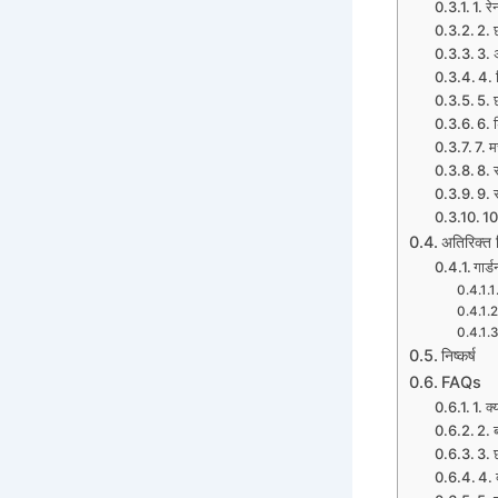
1. रे
2. 
3. 
4. 
5. छ
6. ड
7. म
8. 
9. 
10
अतिरिक्त 
गार्
निष्कर्ष
FAQs
1. क
2. 
3. 
4. 