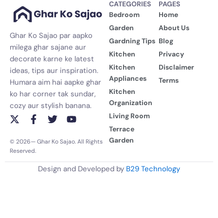
CATEGORIES
PAGES
Bedroom
Home
Garden
About Us
Ghar Ko Sajao par aapko
Gardning Tips
Blog
milega ghar sajane aur
Kitchen
Privacy
decorate karne ke latest
Kitchen
Disclaimer
ideas, tips aur inspiration.
Appliances
Terms
Humara aim hai aapke ghar
Kitchen
ko har corner tak sundar,
Organization
cozy aur stylish banana.
Living Room
X
F
T
Y
-
a
w
o
Terrace
t
c
i
u
Garden
© 2026— Ghar Ko Sajao. All Rights
w
e
t
t
Reserved.
i
b
t
u
t
o
e
b
Design and Developed by
B29 Technology
t
o
r
e
e
k
r
-
f