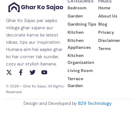
CATEGORIES
PAGES
Bedroom
Home
Garden
About Us
Ghar Ko Sajao par aapko
Gardning Tips
Blog
milega ghar sajane aur
Kitchen
Privacy
decorate karne ke latest
Kitchen
Disclaimer
ideas, tips aur inspiration.
Appliances
Terms
Humara aim hai aapke ghar
Kitchen
ko har corner tak sundar,
Organization
cozy aur stylish banana.
Living Room
X
F
T
Y
-
a
w
o
Terrace
t
c
i
u
Garden
© 2026— Ghar Ko Sajao. All Rights
w
e
t
t
Reserved.
i
b
t
u
t
o
e
b
Design and Developed by
B29 Technology
t
o
r
e
e
k
r
-
f