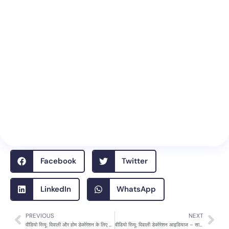
Facebook
Twitter
LinkedIn
WhatsApp
PREVIOUS
NEXT
Prev
Nex
वीडियो रिव्यू: दिवाली और होम डेकोरेशन के लिए नए शॉपिंग आइडियाज
वीडियो रिव्यू: दिवाली डेकोरेशन आइडियाज – साधारण चीजों से घर को बनाएं त्योहारों की रौनक