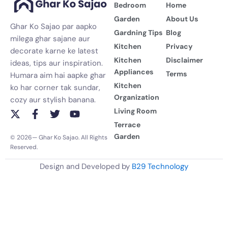
Bedroom
Home
Garden
About Us
Ghar Ko Sajao par aapko
Gardning Tips
Blog
milega ghar sajane aur
Kitchen
Privacy
decorate karne ke latest
Kitchen
Disclaimer
ideas, tips aur inspiration.
Appliances
Terms
Humara aim hai aapke ghar
Kitchen
ko har corner tak sundar,
Organization
cozy aur stylish banana.
Living Room
X
F
T
Y
-
a
w
o
Terrace
t
c
i
u
Garden
© 2026— Ghar Ko Sajao. All Rights
w
e
t
t
Reserved.
i
b
t
u
t
o
e
b
Design and Developed by
B29 Technology
t
o
r
e
e
k
r
-
f