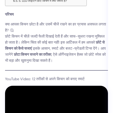
5. LED लाइटिंग छोटे किचन में क्यों जरूरी है?
परिचय
क्या आपका किचन छोटा है और उसमें चीजें रखने का हर प्रयास असफल लगता
है? 🤔
छोटे किचन में चीज़ें जल्दी फैली दिखाई देती हैं और साफ-सुथरा रखना मुश्किल
हो जाता है। लेकिन चिंता की कोई बात नहीं! इस आर्टिकल में हम आपको
छोटे से
किचन को कैसे सजाएं
इसके आसान, स्मार्ट और बजट-फ्रेंडली टिप्स देंगे। आप
जानेंगे
छोटा किचन सजाने का तरीका
, ऐसे ऑर्गेनाइजेशन हैक्स जो छोटे स्पेस को
भी बड़ा और खुशनुमा दिखा सकते हैं।
YouTube Video: 12 तरीकों से अपने किचन को बनाए स्मार्ट