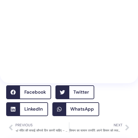
Facebook
Twitter
LinkedIn
WhatsApp
PREVIOUS
NEXT
Prev
Nex
🪔 मंदिर की सफाई कौनसे दिन करनी चाहिए – सही दिन, तरीका और धार्मिक महत्व (Step-by-Step गाइड)
किचन का सामान तस्वीरें: अपने किचन को व्यवस्थित और स्टाइलिश बनाएं