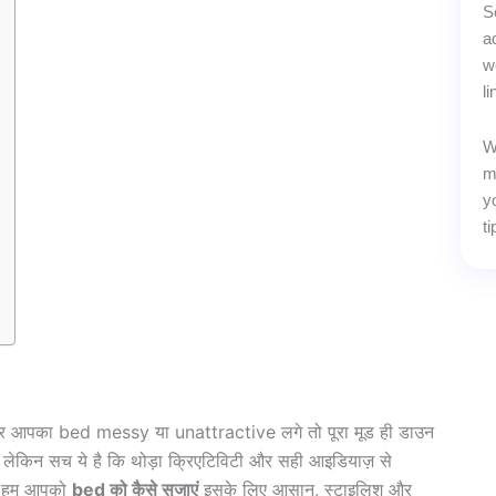
S
a
w
l
W
m
y
t
अगर आपका bed messy या unattractive लगे तो पूरा मूड ही डाउन
, लेकिन सच ये है कि थोड़ा क्रिएटिविटी और सही आइडियाज़ से
ें हम आपको
bed को कैसे सजाएं
इसके लिए आसान, स्टाइलिश और