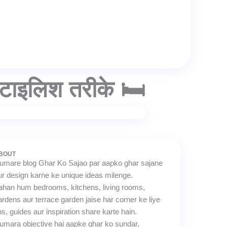
टाइलिश तरीके 🛏️
BOUT
umare blog Ghar Ko Sajao par aapko ghar sajane
ur design karne ke unique ideas milenge.
ahan hum bedrooms, kitchens, living rooms,
ardens aur terrace garden jaise har corner ke liye
ips, guides aur inspiration share karte hain.
umara objective hai aapke ghar ko sundar,