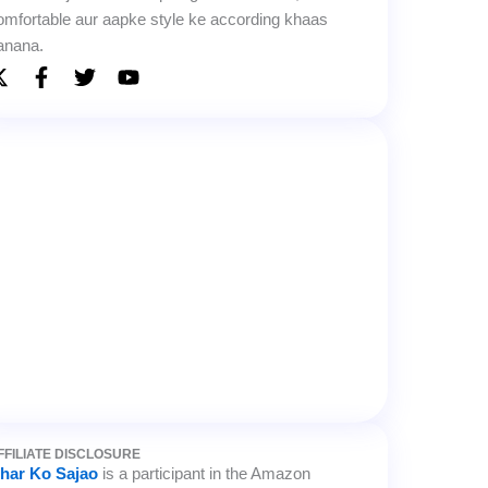
omfortable aur aapke style ke according khaas
anana.
X
F
T
Y
-
a
w
o
t
c
i
u
w
e
t
t
i
b
t
u
t
o
e
b
t
o
r
e
e
k
r
-
f
FFILIATE DISCLOSURE
har Ko Sajao
is a participant in the Amazon