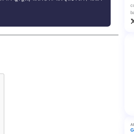
c
b
A
G