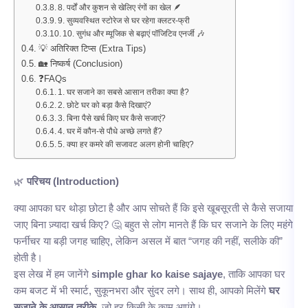
8. पर्दों और कुशन से खेलिए रंगों का खेल 🪶
9. सुव्यवस्थित स्टोरेज से घर रहेगा क्लटर-फ्री
10. सुगंध और म्यूजिक से बढ़ाएं पॉजिटिव एनर्जी 🎶
💡 अतिरिक्त टिप्स (Extra Tips)
🏡 निष्कर्ष (Conclusion)
❓FAQs
1. घर सजाने का सबसे आसान तरीका क्या है?
2. छोटे घर को बड़ा कैसे दिखाएं?
3. बिना पैसे खर्च किए घर कैसे सजाएं?
4. घर में कौन-से पौधे अच्छे लगते हैं?
5. क्या हर कमरे की सजावट अलग होनी चाहिए?
🌿
परिचय (Introduction)
क्या आपका घर थोड़ा छोटा है और आप सोचते हैं कि इसे खूबसूरती से कैसे सजाया
जाए बिना ज़्यादा खर्च किए? 🤔 बहुत से लोग मानते हैं कि घर सजाने के लिए महंगे
फर्नीचर या बड़ी जगह चाहिए, लेकिन असल में बात “जगह की नहीं, सलीके की”
होती है।
इस लेख में हम जानेंगे
simple ghar ko kaise sajaye
, ताकि आपका घर
कम बजट में भी स्मार्ट, सुकूनभरा और सुंदर लगे। साथ ही, आपको मिलेंगे
घर
सजाने के आसान तरीके
, जो हर किसी के काम आएंगे।