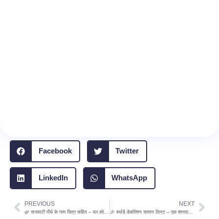
Facebook
Twitter
LinkedIn
WhatsApp
PREVIOUS
NEXT
Prev
Nex
🌿 सजावटी पौधे के नाम चित्र सहित – घर को बनाएं नेचुरल और खूबसूरत
🎉 बर्थडे डेकोरेशन सामान लिस्ट – एक शानदार पार्टी के लिए पूरी गाइड