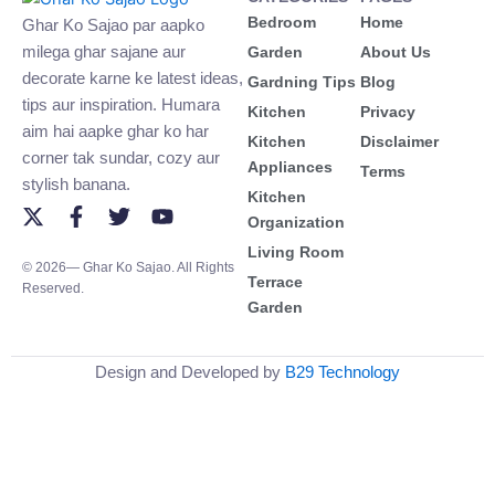
Bedroom
Home
Ghar Ko Sajao par aapko
milega ghar sajane aur
Garden
About Us
decorate karne ke latest ideas,
Gardning Tips
Blog
tips aur inspiration. Humara
Kitchen
Privacy
aim hai aapke ghar ko har
Kitchen
Disclaimer
corner tak sundar, cozy aur
Appliances
Terms
stylish banana.
Kitchen
X
F
T
Y
Organization
-
a
w
o
Living Room
t
c
i
u
© 2026— Ghar Ko Sajao. All Rights
w
e
t
t
Terrace
Reserved.
i
b
t
u
Garden
t
o
e
b
t
o
r
e
e
k
Design and Developed by
B29 Technology
r
-
f