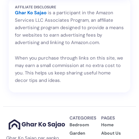
w
e
t
t
AFFILIATE DISCLOSURE
i
b
t
u
Ghar Ko Sajao
is a participant in the Amazon
t
o
e
b
Services LLC Associates Program, an affiliate
t
o
r
e
advertising program designed to provide a means
e
k
for websites to earn advertising fees by
r
-
f
advertising and linking to Amazon.com.
When you purchase through links on this site, we
may earn a small commission at no extra cost to
you. This helps us keep sharing useful home
decor tips and ideas.
CATEGORIES
PAGES
Bedroom
Home
Garden
About Us
Ghar Ko Sajao par aapko